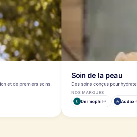
Soin de la peau
ion et de premiers soins.
Des soins conçus pour hydrater,
NOS MARQUES
Dermophil
Addax
D
A